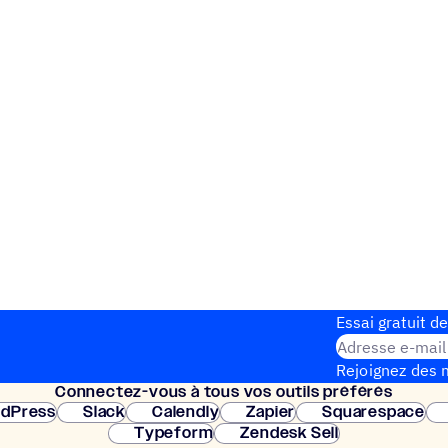
Essai gratuit de
Adresse e-mail
Rejoignez des m
Connec­tez-vous à tous vos outils préférés
Configuration 
dPress
Slack
Calendly
Zapier
Squarespace
Typeform
Zendesk Sell