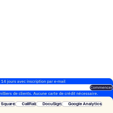
 14 jours avec inscrip­tion par e‑mail
Commencer
illiers de clients. Aucune carte de crédit nécessaire.
instantanée.
Square
CallRail
DocuSign
Google Analytics