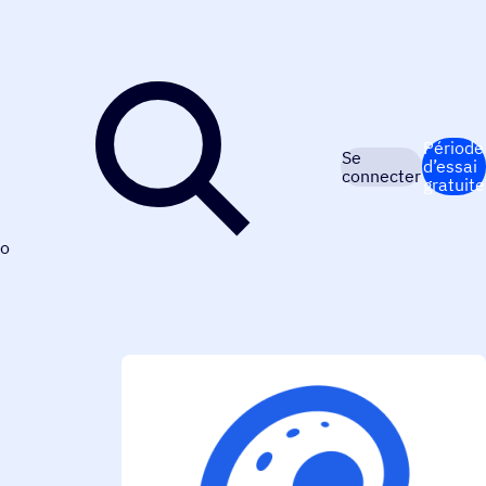
Période
Se
d’essai
connecter
gratuite
o