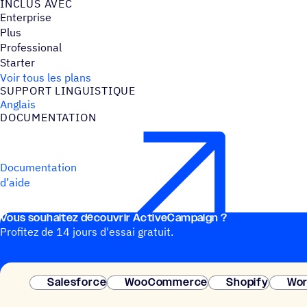
INCLUS AVEC
Enterprise
Plus
Professional
Starter
Voir tous les plans
SUPPORT LINGUIS­TIQUE
Anglais
DOCU­MEN­TA­TION
Documentation
d’aide
Vous souhai­tez découvrir ActiveCampaign ?
Profitez de 14 jours d'essai gratuit.
Salesforce
WooCommerce
Shopify
Wor