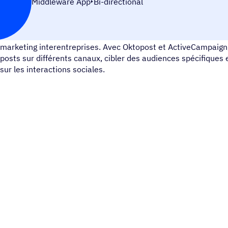
Middleware App
Bi-directional
Oktopost est une plateforme de gestion des médias sociaux po
marketing interentreprises. Avec Oktopost et ActiveCampaig
posts sur différents canaux, cibler des audiences spécifiques e
sur les interactions sociales.