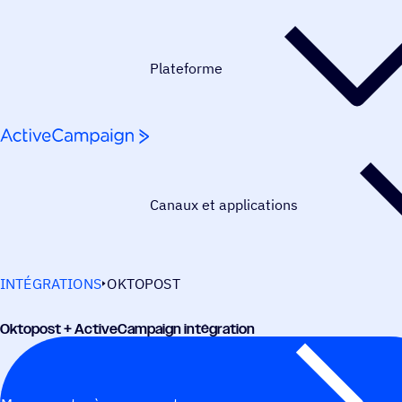
Passer au contenu
Plateforme
Canaux et applications
INTÉGRATIONS
OKTOPOST
Okto­post + ActiveCampaign intégration