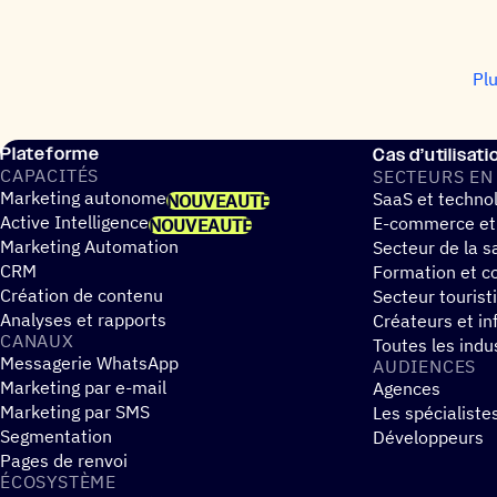
Pl
Plateforme
Cas d’utilisati
CAPA­CI­TÉS
SECTEURS EN
Marketing autonome
SaaS et techno
NOUVEAUTÉ
Active Intelligence
E-commerce et
NOUVEAUTÉ
Marketing Automation
Secteur de la s
CRM
Formation et co
Création de contenu
Secteur tourist
Analyses et rapports
Créateurs et in
CANAUX
Toutes les indu
Messagerie WhatsApp
AUDIENCES
Marketing par e-mail
Agences
Marketing par SMS
Les spécialiste
Segmentation
Développeurs
Pages de renvoi
ÉCOSYS­TÈME