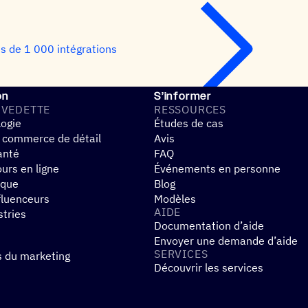
us de 1 000 intégrations
on
S’informer
 VEDETTE
RESSOURCES
logie
Études de cas
 commerce de détail
Avis
anté
FAQ
urs en ligne
Événements en personne
ique
Blog
fluenceurs
Modèles
AIDE
stries
Documentation d’aide
Envoyer une demande d’aide
SERVICES
s du marketing
Découvrir les services