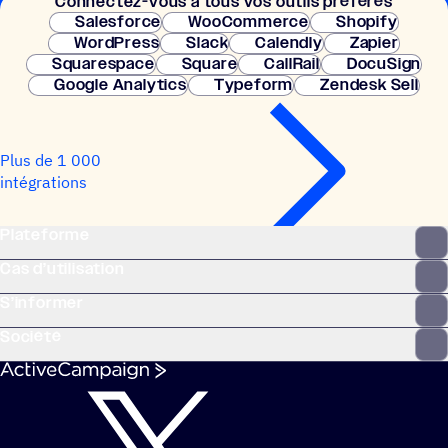
Connec­tez-vous à tous vos outils préférés
nécessaire. Configuration instantanée.
Salesforce
WooCommerce
Shopify
WordPress
Slack
Calendly
Zapier
Squarespace
Square
CallRail
DocuSign
Google Analytics
Typeform
Zendesk Sell
Plus de 1 000
intégrations
Plateforme
Cas d’utilisation
S’informer
Société