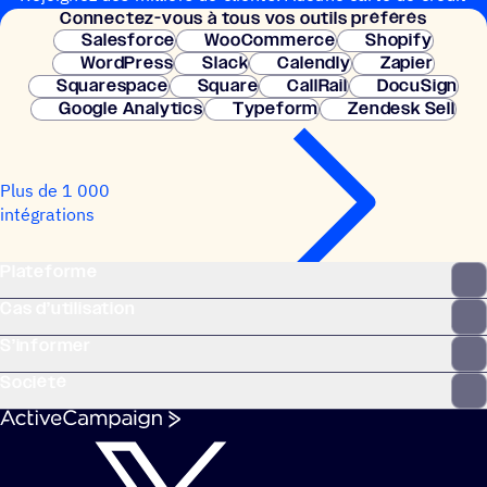
Connec­tez-vous à tous vos outils préférés
nécessaire. Configuration instantanée.
Salesforce
WooCommerce
Shopify
WordPress
Slack
Calendly
Zapier
Squarespace
Square
CallRail
DocuSign
Google Analytics
Typeform
Zendesk Sell
Plus de 1 000
intégrations
Plateforme
Cas d’utilisation
S’informer
Société