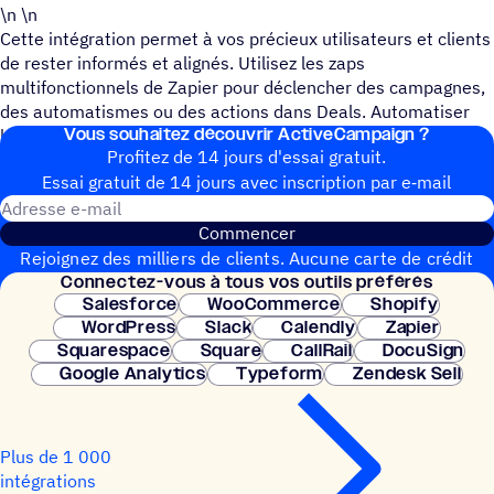
\n \n
Cette intégration permet à vos précieux utilisateurs et clients
de rester informés et alignés. Utilisez les zaps
multifonctionnels de Zapier pour déclencher des campagnes,
des automatismes ou des actions dans Deals. Automatiser
Vous souhai­tez découvrir ActiveCampaign ?
les processus et non les relations.
Profitez de 14 jours d'essai gratuit.
Essai gratuit de 14 jours avec inscrip­tion par e‑mail
Adresse e-mail
Commencer
Rejoignez des milliers de clients. Aucune carte de crédit
Connec­tez-vous à tous vos outils préférés
nécessaire. Configuration instantanée.
Salesforce
WooCommerce
Shopify
WordPress
Slack
Calendly
Zapier
Squarespace
Square
CallRail
DocuSign
Google Analytics
Typeform
Zendesk Sell
Plus de 1 000
intégrations