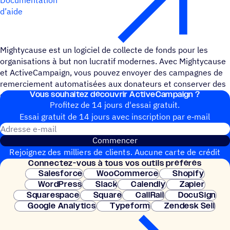
d’aide
Mightycause est un logiciel de collecte de fonds pour les
organisations à but non lucratif modernes. Avec Mightycause
et ActiveCampaign, vous pouvez envoyer des campagnes de
remerciement automatisées aux donateurs et conserver des
Vous souhai­tez découvrir ActiveCampaign ?
dossiers de contact détaillés.
Profitez de 14 jours d'essai gratuit.
Essai gratuit de 14 jours avec inscrip­tion par e‑mail
Adresse e-mail
Commencer
Rejoignez des milliers de clients. Aucune carte de crédit
Connec­tez-vous à tous vos outils préférés
nécessaire. Configuration instantanée.
Salesforce
WooCommerce
Shopify
WordPress
Slack
Calendly
Zapier
Squarespace
Square
CallRail
DocuSign
Google Analytics
Typeform
Zendesk Sell