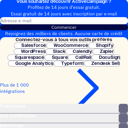
Vous souhai­tez découvrir ActiveCampaign ?
prospects et les transformer plus facilement en clients.
Profitez de 14 jours d'essai gratuit.
Essai gratuit de 14 jours avec inscrip­tion par e‑mail
Adresse e-mail
Commencer
Rejoignez des milliers de clients. Aucune carte de crédit
Connec­tez-vous à tous vos outils préférés
nécessaire. Configuration instantanée.
Salesforce
WooCommerce
Shopify
WordPress
Slack
Calendly
Zapier
Squarespace
Square
CallRail
DocuSign
Google Analytics
Typeform
Zendesk Sell
Plus de 1 000
intégrations
Plateforme
Cas d’utilisation
S’informer