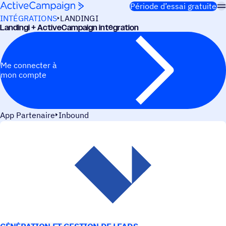
Passer au contenu
Période d’essai gratuite
INTÉGRATIONS
LANDINGI
Landingi + ActiveCampaign intégration
Me connecter à
mon compte
App Partenaire
Inbound
CAS D’UTILISATION