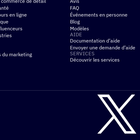
 commerce de détail
Avis
anté
FAQ
urs en ligne
Événements en personne
ique
Blog
fluenceurs
Modèles
AIDE
stries
Documentation d’aide
Envoyer une demande d’aide
SERVICES
s du marketing
Découvrir les services