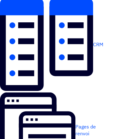
CRM
Pages de
renvoi