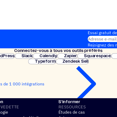
Essai gratuit de
Adresse e-mail
Rejoignez des m
Connec­tez-vous à tous vos outils préférés
Configuration 
dPress
Slack
Calendly
Zapier
Squarespace
Typeform
Zendesk Sell
us de 1 000 intégrations
on
S’informer
 VEDETTE
RESSOURCES
logie
Études de cas