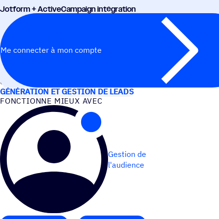
Jotform + ActiveCampaign intégration
Me connecter à mon compte
CAS D’UTILISATION
GÉNÉRATION ET GESTION DE LEADS
FONC­TIONNE MIEUX AVEC
Gestion de
l'audience