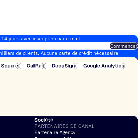
 14 jours avec inscrip­tion par e‑mail
Commencer
illiers de clients. Aucune carte de crédit nécessaire.
instantanée.
Square
CallRail
DocuSign
Google Analytics
Société
PARTE­NAIRES DE CANAL
Partenaire Agency