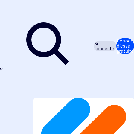
Période
Se
d’essai
connecter
gratuite
o