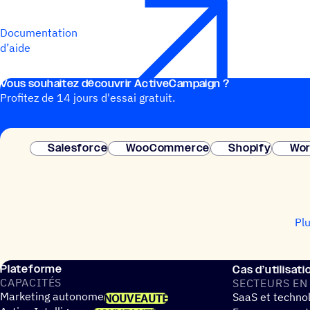
Documentation
d’aide
Vous souhai­tez découvrir ActiveCampaign ?
Profitez de 14 jours d'essai gratuit.
Salesforce
WooCommerce
Shopify
Wor
Pl
Plateforme
Cas d’utilisati
CAPA­CI­TÉS
SECTEURS EN
Marketing autonome
SaaS et techno
NOUVEAUTÉ