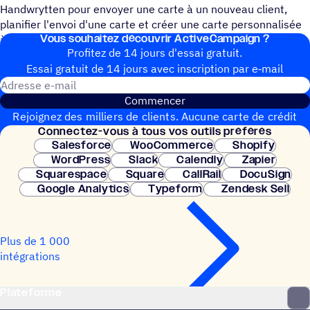
Handwrytten pour envoyer une carte à un nouveau client,
planifier l'envoi d'une carte et créer une carte personnalisée
Vous souhai­tez découvrir ActiveCampaign ?
à l'aide d'images, de polices et de logos spécifiques.
Profitez de 14 jours d'essai gratuit.
Essai gratuit de 14 jours avec inscrip­tion par e‑mail
Adresse e-mail
Commencer
Rejoignez des milliers de clients. Aucune carte de crédit
Connec­tez-vous à tous vos outils préférés
nécessaire. Configuration instantanée.
Salesforce
WooCommerce
Shopify
WordPress
Slack
Calendly
Zapier
Squarespace
Square
CallRail
DocuSign
Google Analytics
Typeform
Zendesk Sell
Plus de 1 000
intégrations
Plateforme