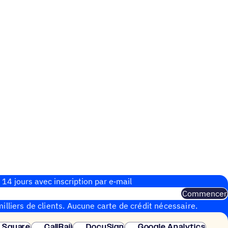
 14 jours avec inscrip­tion par e‑mail
Commencer
illiers de clients. Aucune carte de crédit nécessaire.
instantanée.
Square
CallRail
DocuSign
Google Analytics