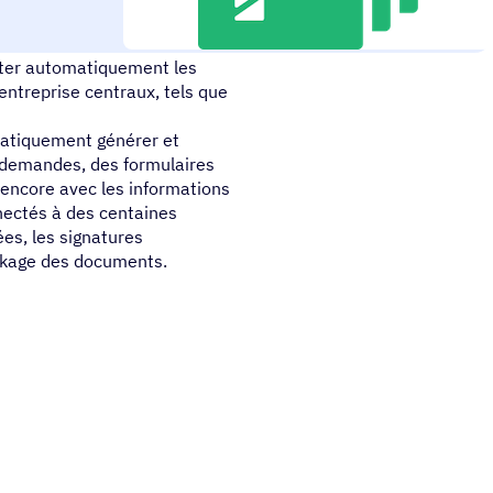
ent qui met fin à la saisie
nter automatiquement les
ntreprise centraux, tels que
atiquement générer et
s demandes, des formulaires
s encore avec les informations
nectés à des centaines
ées, les signatures
ckage des documents.