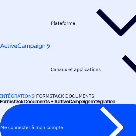
Passer au contenu
Plateforme
Canaux et applications
INTÉGRATIONS
FORMSTACK DOCUMENTS
Form­stack Docu­ments + ActiveCampaign intégration
Me connecter à mon compte