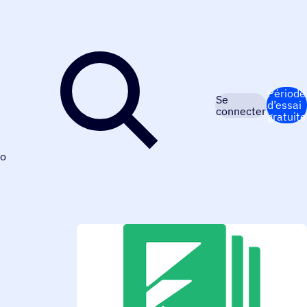
Période
Se
d’essai
connecter
gratuite
o