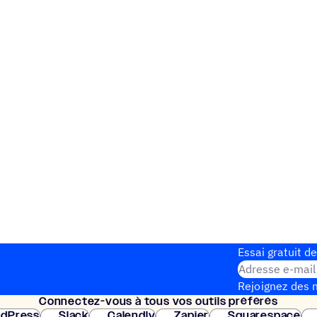
Essai gratuit de
Adresse e-mail
Rejoignez des m
Connec­tez-vous à tous vos outils préférés
Configuration 
dPress
Slack
Calendly
Zapier
Squarespace