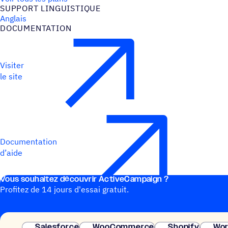
SUPPORT LINGUIS­TIQUE
Anglais
DOCU­MEN­TA­TION
Visiter
le site
Documentation
d’aide
Vous souhai­tez découvrir ActiveCampaign ?
Profitez de 14 jours d'essai gratuit.
Salesforce
WooCommerce
Shopify
Wor