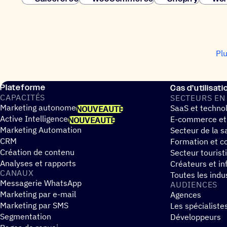
Pl
Plateforme
Cas d’utilisati
CAPA­CI­TÉS
SECTEURS EN
Marketing autonome
SaaS et techno
NOUVEAUTÉ
Active Intelligence
E-commerce et
NOUVEAUTÉ
Marketing Automation
Secteur de la s
CRM
Formation et co
Création de contenu
Secteur tourist
Analyses et rapports
Créateurs et in
CANAUX
Toutes les indu
Messagerie WhatsApp
AUDIENCES
Marketing par e-mail
Agences
Marketing par SMS
Les spécialiste
Segmentation
Développeurs