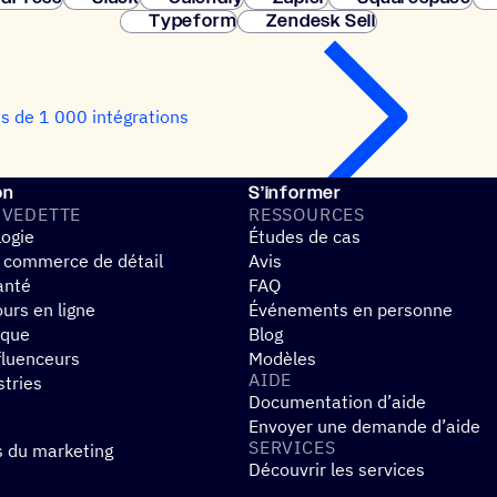
Typeform
Zendesk Sell
us de 1 000 intégrations
on
S’informer
 VEDETTE
RESSOURCES
logie
Études de cas
 commerce de détail
Avis
anté
FAQ
urs en ligne
Événements en personne
ique
Blog
fluenceurs
Modèles
AIDE
stries
Documentation d’aide
Envoyer une demande d’aide
SERVICES
s du marketing
Découvrir les services