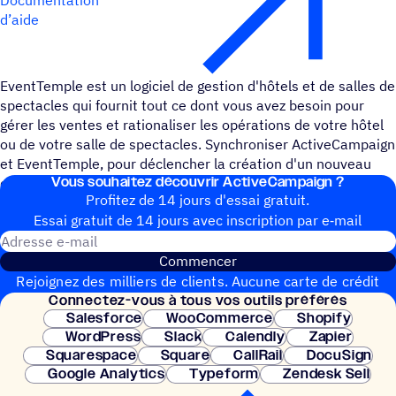
d’aide
EventTemple est un logiciel de gestion d'hôtels et de salles de
spectacles qui fournit tout ce dont vous avez besoin pour
gérer les ventes et rationaliser les opérations de votre hôtel
ou de votre salle de spectacles. Synchroniser ActiveCampaign
et EventTemple, pour déclencher la création d'un nouveau
Vous souhai­tez découvrir ActiveCampaign ?
contact, d'une nouvelle tâche et d'un nouveau lead.
Profitez de 14 jours d'essai gratuit.
Essai gratuit de 14 jours avec inscrip­tion par e‑mail
Adresse e-mail
Commencer
Rejoignez des milliers de clients. Aucune carte de crédit
Connec­tez-vous à tous vos outils préférés
nécessaire. Configuration instantanée.
Salesforce
WooCommerce
Shopify
WordPress
Slack
Calendly
Zapier
Squarespace
Square
CallRail
DocuSign
Google Analytics
Typeform
Zendesk Sell