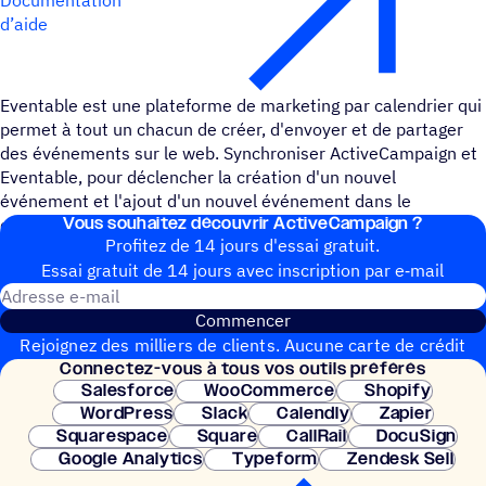
d’aide
Eventable est une plateforme de marketing par calendrier qui
permet à tout un chacun de créer, d'envoyer et de partager
des événements sur le web. Synchroniser ActiveCampaign et
Eventable, pour déclencher la création d'un nouvel
événement et l'ajout d'un nouvel événement dans le
Vous souhai­tez découvrir ActiveCampaign ?
calendrier d'un nouvel abonné.
Profitez de 14 jours d'essai gratuit.
Essai gratuit de 14 jours avec inscrip­tion par e‑mail
Adresse e-mail
Commencer
Rejoignez des milliers de clients. Aucune carte de crédit
Connec­tez-vous à tous vos outils préférés
nécessaire. Configuration instantanée.
Salesforce
WooCommerce
Shopify
WordPress
Slack
Calendly
Zapier
Squarespace
Square
CallRail
DocuSign
Google Analytics
Typeform
Zendesk Sell