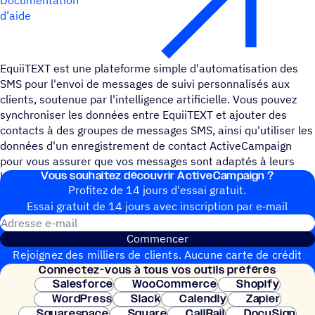
d’aide
EquiiTEXT est une plateforme simple d'automatisation des
SMS pour l'envoi de messages de suivi personnalisés aux
clients, soutenue par l'intelligence artificielle. Vous pouvez
synchroniser les données entre EquiiTEXT et ajouter des
contacts à des groupes de messages SMS, ainsi qu'utiliser les
données d'un enregistrement de contact ActiveCampaign
pour vous assurer que vos messages sont adaptés à leurs
Vous souhai­tez découvrir ActiveCampaign ?
besoins et à leurs intérêts.
Profitez de 14 jours d'essai gratuit.
Essai gratuit de 14 jours avec inscrip­tion par e‑mail
Adresse e-mail
Commencer
Rejoignez des milliers de clients. Aucune carte de crédit
Connec­tez-vous à tous vos outils préférés
nécessaire. Configuration instantanée.
Salesforce
WooCommerce
Shopify
WordPress
Slack
Calendly
Zapier
Squarespace
Square
CallRail
DocuSign