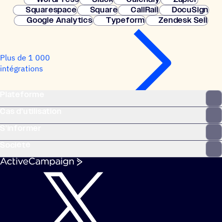
Squarespace
Square
CallRail
DocuSign
Google Analytics
Typeform
Zendesk Sell
Plus de 1 000
intégrations
Plateforme
Cas d’utilisation
S’informer
Société