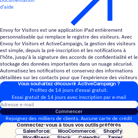
d’aide
Envoy for Visitors est une application iPad entièrement
personnalisable qui remplace le registre des visiteurs. Avec
Envoy for Visitors et ActiveCampaign, la gestion des visiteurs
est simple, depuis la pré-inscription et les notifications à
l'hôte, jusqu'à la signature des accords de confidentialité et le
stockage des données importantes dans un nuage sécurisé.
Automatisez les notifications et conservez des informations
détaillées sur les contacts pour que l'expérience des visiteurs
Vous souhai­tez découvrir ActiveCampaign ?
soit la meilleure possible.
Profitez de 14 jours d'essai gratuit.
Essai gratuit de 14 jours avec inscrip­tion par e‑mail
Adresse e-mail
Commencer
Rejoignez des milliers de clients. Aucune carte de crédit
Connec­tez-vous à tous vos outils préférés
nécessaire. Configuration instantanée.
Salesforce
WooCommerce
Shopify
WordPress
Slack
Calendly
Zapier