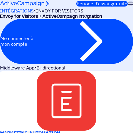
Passer au contenu
Période d’essai gratuite
INTÉGRATIONS
ENVOY FOR VISITORS
Envoy for Visi­tors + ActiveCampaign intégration
Me connecter à
mon compte
Middleware App
Bi-directional
CAS D’UTILISATION
MARKETING AUTOMATION