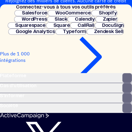
Rejoignez des milliers de clients. Aucune carte de crédit
Connec­tez-vous à tous vos outils préférés
nécessaire. Configuration instantanée.
Salesforce
WooCommerce
Shopify
WordPress
Slack
Calendly
Zapier
Squarespace
Square
CallRail
DocuSign
Google Analytics
Typeform
Zendesk Sell
Plus de 1 000
intégrations
Plateforme
Cas d’utilisation
S’informer
Société