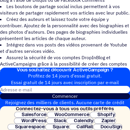
blog à l'aide de Disqus ou de Facebook Comments
Les boutons de partage social inclus permettent à vos
visiteurs de partager rapidement vos articles avec leur public.
Créez des auteurs et laissez toute votre équipe y
contribuer. Ajoutez de la personnalité avec des biographies et
des photos d'auteurs. Des pages de biographies individuelles
présentent les articles de chaque auteur.
Intégrez dans vos posts des vidéos provenant de Youtube
et d'autres services vidéo.
Assurez la sécurité de vos comptes DropInBlog et
ActiveCampaigns grâce à la possibilité de créer des comptes
Vous souhai­tez découvrir ActiveCampaign ?
d'utilisateurs limités pour vos auteurs.
Profitez de 14 jours d'essai gratuit.
Essai gratuit de 14 jours avec inscrip­tion par e‑mail
Adresse e-mail
Commencer
Rejoignez des milliers de clients. Aucune carte de crédit
Connec­tez-vous à tous vos outils préférés
nécessaire. Configuration instantanée.
Salesforce
WooCommerce
Shopify
WordPress
Slack
Calendly
Zapier
Squarespace
Square
CallRail
DocuSign