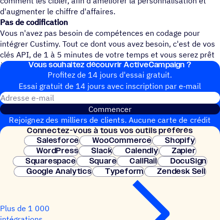
comment les cibler, afin d'améliorer la personnalisation et
d'augmenter le chiffre d'affaires.
Pas de codification
Vous n'avez pas besoin de compétences en codage pour
intégrer Custimy. Tout ce dont vous avez besoin, c'est de vos
clés API, de 1 à 5 minutes de votre temps et vous serez prêt
Vous souhai­tez découvrir ActiveCampaign ?
à partir !
Profitez de 14 jours d'essai gratuit.
Essai gratuit de 14 jours avec inscrip­tion par e‑mail
Adresse e-mail
Commencer
Rejoignez des milliers de clients. Aucune carte de crédit
Connec­tez-vous à tous vos outils préférés
nécessaire. Configuration instantanée.
Salesforce
WooCommerce
Shopify
WordPress
Slack
Calendly
Zapier
Squarespace
Square
CallRail
DocuSign
Google Analytics
Typeform
Zendesk Sell
Plus de 1 000
intégrations