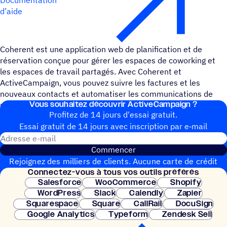
d’aide
Coherent est une application web de planification et de
réservation conçue pour gérer les espaces de coworking et
les espaces de travail partagés. Avec Coherent et
ActiveCampaign, vous pouvez suivre les factures et les
nouveaux contacts et automatiser les communications de
Vous souhai­tez découvrir ActiveCampaign ?
réservation.
Profitez de 14 jours d'essai gratuit.
Essai gratuit de 14 jours avec inscrip­tion par e‑mail
Adresse e-mail
Commencer
Rejoignez des milliers de clients. Aucune carte de crédit
Connec­tez-vous à tous vos outils préférés
nécessaire. Configuration instantanée.
Salesforce
WooCommerce
Shopify
WordPress
Slack
Calendly
Zapier
Squarespace
Square
CallRail
DocuSign
Google Analytics
Typeform
Zendesk Sell