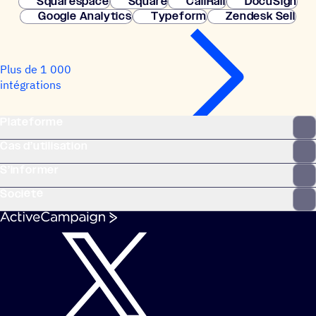
Squarespace
Square
CallRail
DocuSign
Google Analytics
Typeform
Zendesk Sell
Plus de 1 000
intégrations
Plateforme
Cas d’utilisation
S’informer
Société