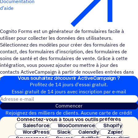
Documentation
d’aide
Cognito Forms est un générateur de formulaires facile à
utiliser pour collecter les données des utilisateurs.
Sélectionnez des modèles pour créer des formulaires de
contact, des formulaires d'inscription, des formulaires de
soins de santé et des formulaires de vente. Grâce à cette
intégration, vous pouvez ajouter ou mettre à jour des
contacts ActiveCampaign à partir de nouvelles entrées dans
Vous souhai­tez découvrir ActiveCampaign ?
Cognito Forms.
Profitez de 14 jours d'essai gratuit.
Essai gratuit de 14 jours avec inscrip­tion par e‑mail
Adresse e-mail
Commencer
Rejoignez des milliers de clients. Aucune carte de crédit
Connec­tez-vous à tous vos outils préférés
nécessaire. Configuration instantanée.
Salesforce
WooCommerce
Shopify
WordPress
Slack
Calendly
Zapier