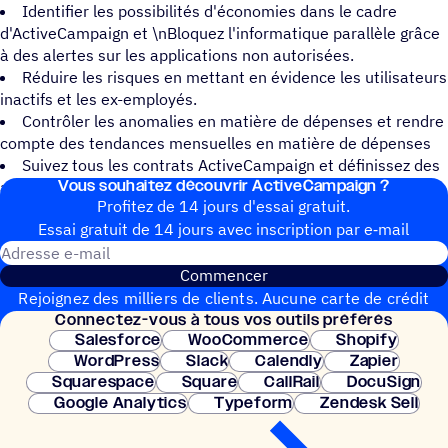
Identifier les possibilités d'économies dans le cadre
d'ActiveCampaign et \nBloquez l'informatique parallèle grâce
à des alertes sur les applications non autorisées.
Réduire les risques en mettant en évidence les utilisateurs
inactifs et les ex-employés.
Contrôler les anomalies en matière de dépenses et rendre
compte des tendances mensuelles en matière de dépenses
Suivez tous les contrats ActiveCampaign et définissez des
Vous souhai­tez découvrir ActiveCampaign ?
alertes pour les renouvellements, les dates de retrait, etc.
Profitez de 14 jours d'essai gratuit.
Essai gratuit de 14 jours avec inscrip­tion par e‑mail
Adresse e-mail
Commencer
Rejoignez des milliers de clients. Aucune carte de crédit
Connec­tez-vous à tous vos outils préférés
nécessaire. Configuration instantanée.
Salesforce
WooCommerce
Shopify
WordPress
Slack
Calendly
Zapier
Squarespace
Square
CallRail
DocuSign
Google Analytics
Typeform
Zendesk Sell