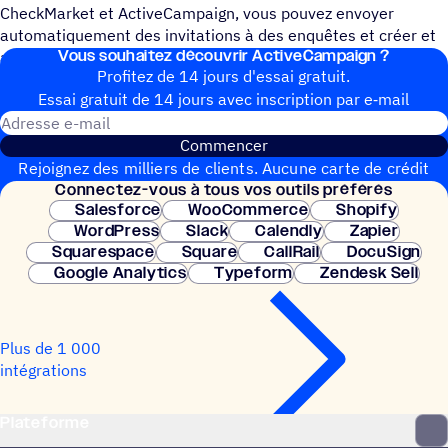
CheckMarket et ActiveCampaign, vous pouvez envoyer
automatiquement des invitations à des enquêtes et créer et
Vous souhai­tez découvrir ActiveCampaign ?
ajouter des contacts à des automatisations.
Profitez de 14 jours d'essai gratuit.
Essai gratuit de 14 jours avec inscrip­tion par e‑mail
Adresse e-mail
Commencer
Rejoignez des milliers de clients. Aucune carte de crédit
Connec­tez-vous à tous vos outils préférés
nécessaire. Configuration instantanée.
Salesforce
WooCommerce
Shopify
WordPress
Slack
Calendly
Zapier
Squarespace
Square
CallRail
DocuSign
Google Analytics
Typeform
Zendesk Sell
Plus de 1 000
intégrations
Plateforme