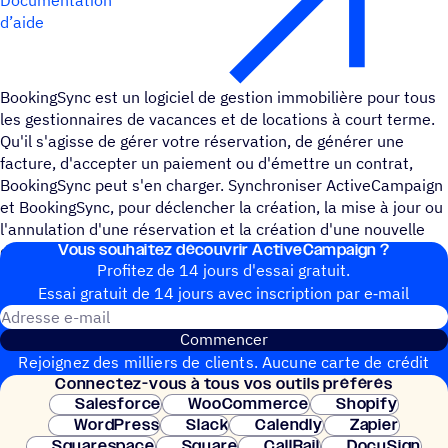
d’aide
BookingSync est un logiciel de gestion immobilière pour tous
les gestionnaires de vacances et de locations à court terme.
Qu'il s'agisse de gérer votre réservation, de générer une
facture, d'accepter un paiement ou d'émettre un contrat,
BookingSync peut s'en charger. Synchroniser ActiveCampaign
et BookingSync, pour déclencher la création, la mise à jour ou
l'annulation d'une réservation et la création d'une nouvelle
Vous souhai­tez découvrir ActiveCampaign ?
demande.
Profitez de 14 jours d'essai gratuit.
Essai gratuit de 14 jours avec inscrip­tion par e‑mail
Adresse e-mail
Commencer
Rejoignez des milliers de clients. Aucune carte de crédit
Connec­tez-vous à tous vos outils préférés
nécessaire. Configuration instantanée.
Salesforce
WooCommerce
Shopify
WordPress
Slack
Calendly
Zapier
Squarespace
Square
CallRail
DocuSign