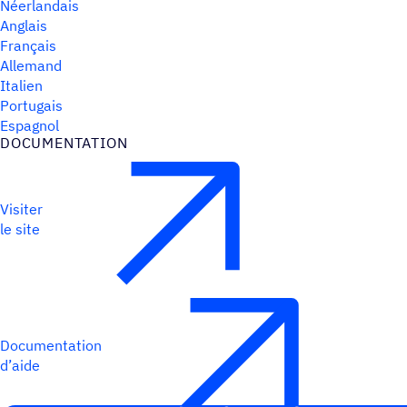
Néerlandais
Anglais
Français
Allemand
Italien
Portugais
Espagnol
DOCU­MEN­TA­TION
Visiter
le site
Documentation
d’aide