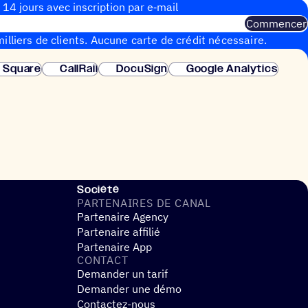
 14 jours avec inscrip­tion par e‑mail
Commencer
illiers de clients. Aucune carte de crédit nécessaire.
instantanée.
Square
CallRail
DocuSign
Google Analytics
Société
PARTE­NAIRES DE CANAL
Partenaire Agency
Partenaire affilié
Partenaire App
CONTACT
Demander un tarif
Demander une démo
Contactez-nous