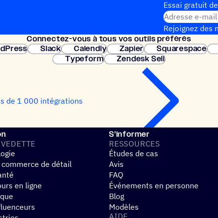
Essai gratuit de
Adresse e-mail
Rejoignez des m
Connec­tez-vous à tous vos outils préférés
Configuration 
dPress
Slack
Calendly
Zapier
Squarespace
Typeform
Zendesk Sell
us de 1 000 intégrations
on
S’informer
 VEDETTE
RESSOURCES
logie
Études de cas
 commerce de détail
Avis
anté
FAQ
urs en ligne
Événements en personne
ique
Blog
fluenceurs
Modèles
AIDE
stries