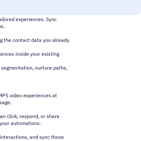
ccount to personalized,
ailored experiences. Sync
ns.
g the contact data you already
iences inside your existing
s segmentation, nurture paths,
d MP5 video experiences at
sage.
n click, respond, or share
 your automations.
 interactions, and sync those