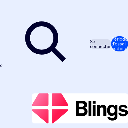
Période
Se
d’essai
connecter
gratuite
o