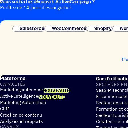
Vous souhai­tez découvrir ActiveCampaign ?
Profitez de 14 jours d'essai gratuit.
Salesforce
WooCommerce
Shopify
Wor
Pl
Plateforme
Cas d’utilisati
CAPA­CI­TÉS
SECTEURS EN
Marketing autonome
SaaS et techno
NOUVEAUTÉ
Active Intelligence
E-commerce et
NOUVEAUTÉ
Marketing Automation
Secteur de la s
CRM
Formation et co
Création de contenu
Secteur tourist
Analyses et rapports
Créateurs et in
CANAUX
Toutes les indu