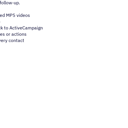
follow-up.
ized MP5 videos
p
ck to ActiveCampaign
es or actions
very contact