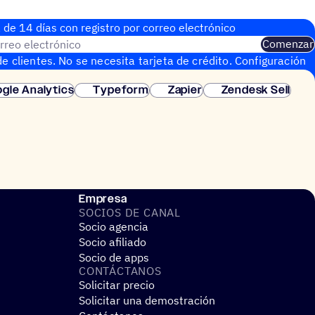
 de 14 días con regis­tro por correo electrónico
rreo electrónico
Comenzar
e clientes. No se necesita tarjeta de crédito. Configuración
gle Analytics
Typeform
Zapier
Zendesk Sell
Empresa
SOCIOS DE CANAL
Socio agencia
Socio afiliado
Socio de apps
CONTÁC­TA­NOS
Solicitar precio
Solicitar una demostración