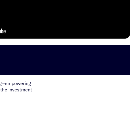
ting—empowering
 the investment