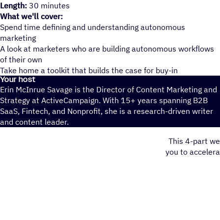
Length:
30 minutes
What we'll cover:
Spend time defining and understanding autonomous
marketing
A look at marketers who are building autonomous workflows
of their own
Take home a toolkit that builds the case for buy-in
Your host
Erin McInrue Savage is the Director of Content Marketing and
Strategy at ActiveCampaign. With 15+ years spanning B2B
SaaS, Fintech, and Nonprofit, she is a research-driven writer
and content leader.
This 4-part we
you to acceler