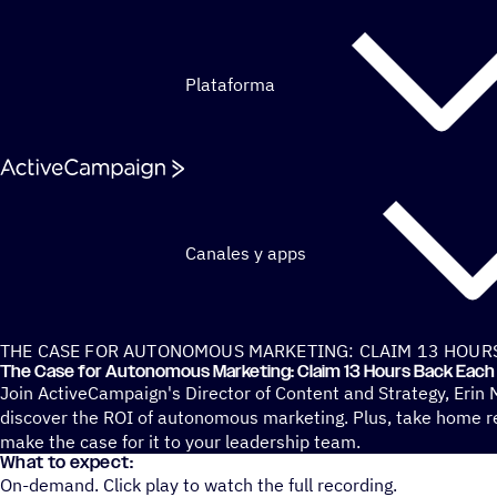
Saltar al contenido
Plataforma
Canales y apps
THE CASE FOR AUTONOMOUS MARKETING: CLAIM 13 HOUR
The Case for Auto­no­mous Marke­ting: Claim 13 Hours Back Eac
Join ActiveCampaign's Director of Content and Strategy, Erin
discover the ROI of autonomous marketing. Plus, take home re
make the case for it to your leadership team.
What to expect:
On-demand. Click play to watch the full recording.