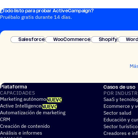
¿Todo listo para probar ActiveCampaign?
Pruébalo gratis durante 14 días.
Salesforce
WooCommerce
Shopify
Word
Más
Plataforma
Casos de uso
CAPA­CI­DA­DES
POR INDUS­TR
Marketing autónomo
SaaS y tecnolo
NUEVO
Active Intelligence
Ecommerce y ve
NUEVO
Automatización de marketing
Sector salud
CRM
Educación y cur
Creación de contenido
Sector turístico
Análisis e informes
Creadores e in