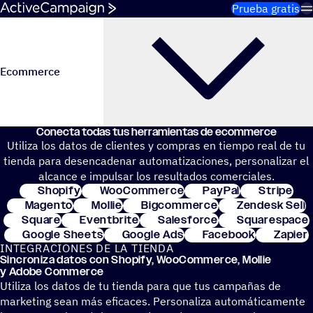
Saltar al contenido
Prueba gratis
Ecommerce
Conecta todas tus herra­mien­tas de ecommerce
Utiliza los datos de clientes y compras en tiempo real de tu
tienda para desencadenar automatizaciones, personalizar el
alcance e impulsar los resultados comerciales.
Shopify
WooCommerce
PayPal
Stripe
Magento
Mollie
Bigcommerce
Zendesk Sell
Square
Eventbrite
Salesforce
Squarespace
Google Sheets
Google Ads
Facebook
Zapier
INTE­GRA­CIO­NES DE LA TIENDA
Sincro­niza datos con Shopify, WooCom­merce, Mollie
y Adobe Commerce
Utiliza los datos de tu tienda para que tus campañas de
marketing sean más eficaces. Personaliza automáticamente