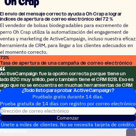
El envío del mensaje correcto ayuda a Oh Crap a lograr
índices de aper­tura de correo elec­tró­nico del 72 %
El vendedor de bolsas biodegradables para excremento de
perro Oh Crap utiliza la automatización del engagement de
ventas y marketing de ActiveCampaign, incluso nuestra eficaz
herramienta de CRM, para llegar a los clientes adecuados en
el momento correcto.
73
%
Tasa de apertura de una campaña de correo electrónico
ActiveCampaign fue la opción correcta porque tiene un
lado B2C muy sólido, pero también tiene el CRM B2B. Eso es
algo que no se encuen­tra en muchas herra­mien­tas de CRM
¿Todo listo para probar ActiveCampaign?
para hacer ambos lados realmente bien.
Pruébalo gratis durante 14 días.
Prueba gratuita de 14 días con regis­tro por correo electrónico
Dirección de correo electrónic
Comenzar
Únete a miles de clientes. No se necesita tarjeta de crédito.
Plataforma
Configuración instantánea.