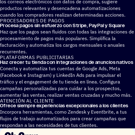
los correos electrónicos con datos de compra, sugiere
productos relevantes y desencadena automatizaciones
cuando los compradores realizan determinadas acciones.
PROCE­SA­DO­RES DE PAGOS
Procesa pagos sin esfuerzo con Stripe, PayPal y Square
Haz que los pagos sean fluidos con todas las integraciones de
procesamiento de pagos más populares. Simplifica la
facturación y automatiza los cargos mensuales o anuales
recurrentes.
PLATA­FOR­MAS PUBLICITARIAS
Haz crecer tu tienda con inte­gra­cio­nes de anuncios nativos
Conecta y automatiza tus cuentas de Google Ads, Meta
(Facebook e Instagram) y LinkedIn Ads para impulsar el
tráfico y el engagement de tu tienda en línea. Configura
campañas personalizadas para cuidar a los prospectos,
aumentar las ventas, realizar ventas cruzadas y mucho más.
ATEN­CIÓN AL CLIENTE
Ofrece siempre expe­rien­cias excep­cio­na­les a los clientes
Incorpora herramientas, como Zendesk y Eventbrite, a tus
flujos de trabajo automatizados para crear campañas que
respondan a las necesidades de tus clientes.