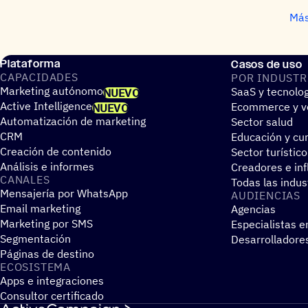
Más
Plataforma
Casos de uso
CAPA­CI­DA­DES
POR INDUS­TR
Marketing autónomo
SaaS y tecnolo
NUEVO
Active Intelligence
Ecommerce y ve
NUEVO
Automatización de marketing
Sector salud
CRM
Educación y cur
Creación de contenido
Sector turístico
Análisis e informes
Creadores e in
CANALES
Todas las indus
Mensajería por WhatsApp
AUDIEN­CIAS
Email marketing
Agencias
Marketing por SMS
Especialistas e
Segmentación
Desarrolladore
Páginas de destino
ECOSIS­TEMA
Apps e integraciones
Consultor certificado