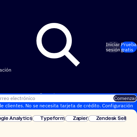
Iniciar
Prueba
sesión
gratis
ación
 de 14 días con regis­tro por correo electrónico
rreo electrónico
Comenzar
e clientes. No se necesita tarjeta de crédito. Configuración
gle Analytics
Typeform
Zapier
Zendesk Sell