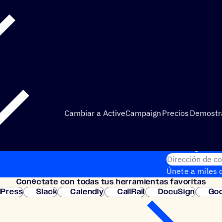
Cambiar a ActiveCampaign
Precios
Demostr
Prueba gratuita
Dirección de co
Únete a miles d
Conéc­tate con todas tus herramientas favoritas
instantánea.
Press
Slack
Calendly
CallRail
DocuSign
Goo