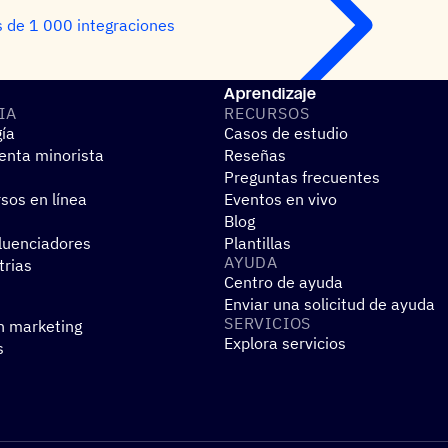
 de 1 000 integraciones
Aprendizaje
IA
RECUR­SOS
gía
Casos de estudio
nta minorista
Reseñas
Preguntas frecuentes
sos en línea
Eventos en vivo
Blog
fluenciadores
Plantillas
AYUDA
trias
Centro de ayuda
Enviar una solicitud de ayuda
SERVI­CIOS
n marketing
Explora servicios
s