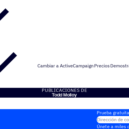
Cambiar a ActiveCampaign
Precios
Demostr
PUBLI­CA­CIO­NES DE
Todd Molloy
Prueba gratuita
Dirección de co
Únete a miles d