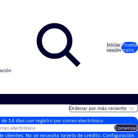
Iniciar
Prueba
sesión
gratis
ación
 de 14 días con regis­tro por correo electrónico
rreo electrónico
Comenzar
e clientes. No se necesita tarjeta de crédito. Configuración