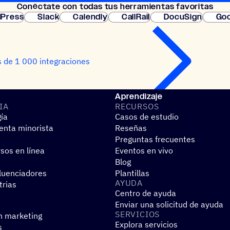
Conéc­tate con todas tus herramientas favoritas
instantánea.
Press
Slack
Calendly
CallRail
DocuSign
Goo
 de 1 000 integraciones
Aprendizaje
IA
RECUR­SOS
gía
Casos de estudio
nta minorista
Reseñas
Preguntas frecuentes
sos en línea
Eventos en vivo
Blog
fluenciadores
Plantillas
AYUDA
trias
Centro de ayuda
Enviar una solicitud de ayuda
SERVI­CIOS
n marketing
Explora servicios
s