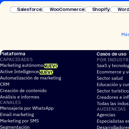
Salesforce
WooCommerce
Shopify
Word
Más
Plataforma
Casos de uso
CAPA­CI­DA­DES
POR INDUS­TR
Marketing autónomo
SaaS y tecnolo
NUEVO
Active Intelligence
Ecommerce y ve
NUEVO
Automatización de marketing
Sector salud
CRM
Educación y cur
Creación de contenido
Sector turístico
Análisis e informes
Creadores e in
CANALES
Todas las indus
Mensajería por WhatsApp
AUDIEN­CIAS
Email marketing
Agencias
Marketing por SMS
Especialistas e
Segmentación
Desarrolladore