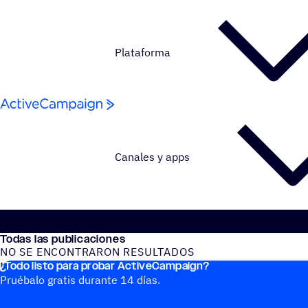
Saltar al contenido
Plataforma
Canales y apps
Todas las publicaciones
NO SE ENCONTRARON RESULTADOS
¿Todo listo para probar ActiveCampaign?
No se encontraron publicaciones del blog
Pruébalo gratis durante 14 días.