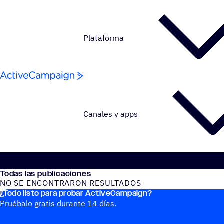
Saltar al contenido
Plataforma
Canales y apps
Todas las publicaciones
NO SE ENCONTRARON RESULTADOS
¿Todo listo para probar ActiveCampaign?
No se encontraron publicaciones del blog
Pruébalo gratis durante 14 días.