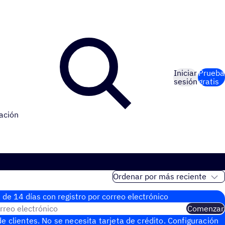
Iniciar
Prueba
sesión
gratis
ación
 de 14 días con regis­tro por correo electrónico
rreo electrónico
Comenzar
e clientes. No se necesita tarjeta de crédito. Configuración