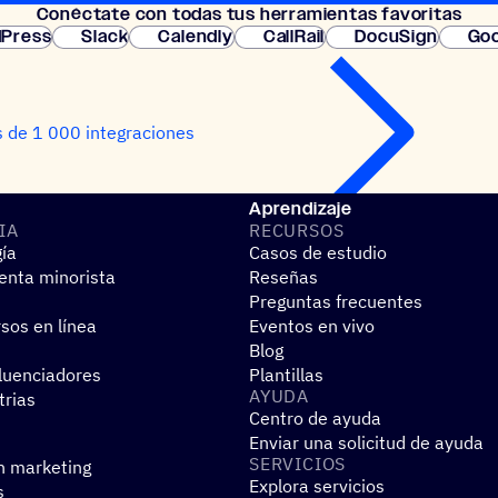
Conéc­tate con todas tus herramientas favoritas
instantánea.
Press
Slack
Calendly
CallRail
DocuSign
Goo
 de 1 000 integraciones
Aprendizaje
IA
RECUR­SOS
gía
Casos de estudio
nta minorista
Reseñas
Preguntas frecuentes
sos en línea
Eventos en vivo
Blog
fluenciadores
Plantillas
AYUDA
trias
Centro de ayuda
Enviar una solicitud de ayuda
SERVI­CIOS
n marketing
Explora servicios
s