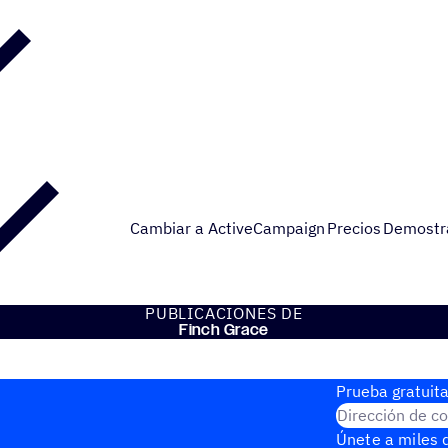
Cambiar a ActiveCampaign
Precios
Demostr
PUBLI­CA­CIO­NES DE
Finch Grace
Prueba gratuita
Dirección de co
Únete a miles d