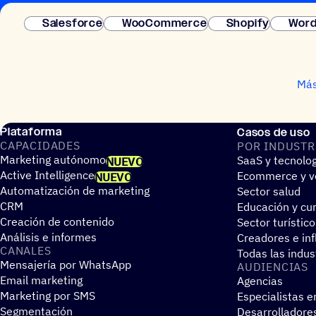
Salesforce
WooCommerce
Shopify
Word
Más
Plataforma
Casos de uso
CAPA­CI­DA­DES
POR INDUS­TR
Marketing autónomo
SaaS y tecnolo
NUEVO
Active Intelligence
Ecommerce y ve
NUEVO
Automatización de marketing
Sector salud
CRM
Educación y cur
Creación de contenido
Sector turístico
Análisis e informes
Creadores e in
CANALES
Todas las indus
Mensajería por WhatsApp
AUDIEN­CIAS
Email marketing
Agencias
Marketing por SMS
Especialistas e
Segmentación
Desarrolladore