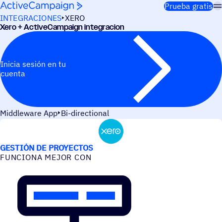
Saltar al contenido
Prueba gratis
INTEGRACIONES
XERO
Xero + ActiveCampaign integracion
Inicia sesión en tu
cuenta
Middleware App
Bi-directional
CASOS DE USO
GESTIÓN DE PROYECTOS
FUNCIONA MEJOR CON