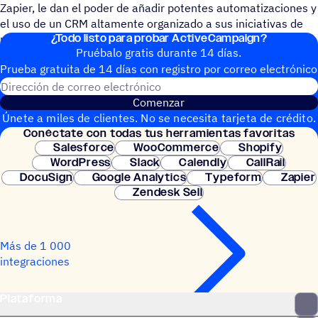
Zapier, le dan el poder de añadir potentes automatizaciones y
el uso de un CRM altamente organizado a sus iniciativas de
¿Todo listo para probar ActiveCampaign?
marketing y facturación.
Pruébalo gratis durante 14 días.
Prueba gratuita de 14 días con regis­tro por correo electrónico
Dirección de correo electrónic
Comenzar
Únete a miles de clientes. No se necesita tarjeta de crédito.
Conéc­tate con todas tus herramientas favoritas
Configuración instantánea.
Salesforce
WooCommerce
Shopify
WordPress
Slack
Calendly
CallRail
DocuSign
Google Analytics
Typeform
Zapier
Zendesk Sell
Más de 1 000
integraciones
Plataforma