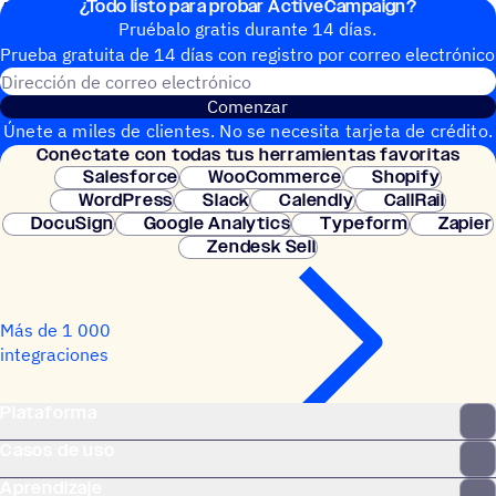
¿Todo listo para probar ActiveCampaign?
ActiveCampaign en la aplicación económica.
Pruébalo gratis durante 14 días.
Prueba gratuita de 14 días con regis­tro por correo electrónico
Dirección de correo electrónic
Comenzar
Únete a miles de clientes. No se necesita tarjeta de crédito.
Conéc­tate con todas tus herramientas favoritas
Configuración instantánea.
Salesforce
WooCommerce
Shopify
WordPress
Slack
Calendly
CallRail
DocuSign
Google Analytics
Typeform
Zapier
Zendesk Sell
Más de 1 000
integraciones
Plataforma
Casos de uso
Aprendizaje