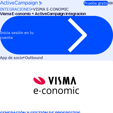
Saltar al contenido
Prueba gratis
INTEGRACIONES
VISMA E-CONOMIC
Visma E‑conomic + ActiveCampaign integracion
Inicia sesión en tu
cuenta
App de socio
Outbound
CASOS DE USO
GENERACIÓN Y GESTIÓN DE PROSPECTOS