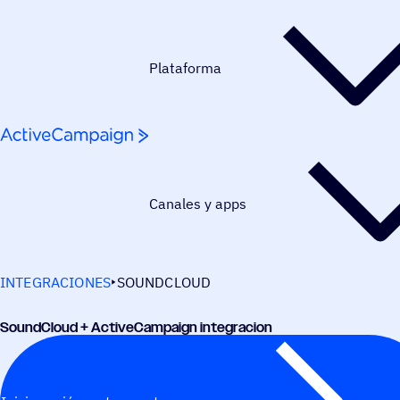
Saltar al contenido
Plataforma
Canales y apps
INTEGRACIONES
SOUNDCLOUD
Sound­Cloud + ActiveCampaign integracion