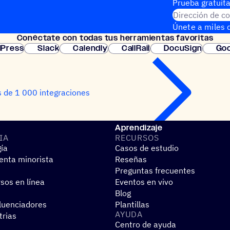
Prueba gratuita
Dirección de co
Únete a miles d
Conéc­tate con todas tus herramientas favoritas
instantánea.
Press
Slack
Calendly
CallRail
DocuSign
Goo
 de 1 000 integraciones
Aprendizaje
IA
RECUR­SOS
gía
Casos de estudio
nta minorista
Reseñas
Preguntas frecuentes
sos en línea
Eventos en vivo
Blog
fluenciadores
Plantillas
AYUDA
trias
Centro de ayuda