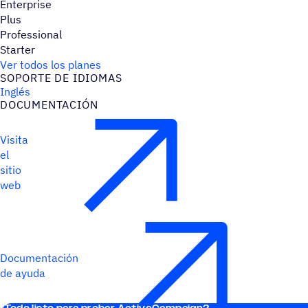
Enterprise
Plus
Professional
Starter
Ver todos los planes
SOPORTE DE IDIOMAS
Inglés
DOCU­MEN­TA­CIÓN
Visita
el
sitio
web
Documentación
de ayuda