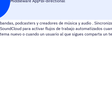
Middleware App
Bi-directional
SoundCloud es una aplicación de audio con la mayor comunida
bandas, podcasters y creadores de música y audio . Sincroni
SoundCloud para activar flujos de trabajo automatizados cuan
tema nuevo o cuando un usuario al que sigues comparta un t