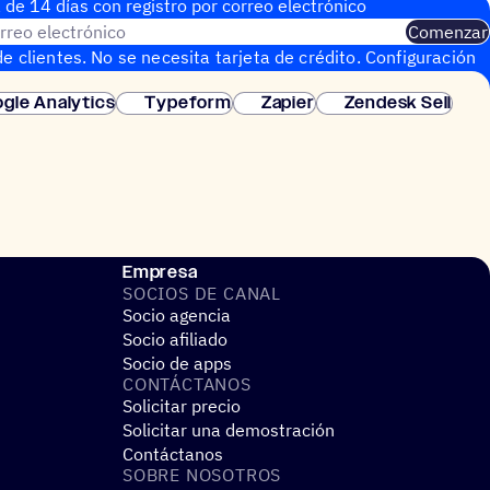
 de 14 días con regis­tro por correo electrónico
rreo electrónico
Comenzar
e clientes. No se necesita tarjeta de crédito. Configuración
gle Analytics
Typeform
Zapier
Zendesk Sell
Empresa
SOCIOS DE CANAL
Socio agencia
Socio afiliado
Socio de apps
CONTÁC­TA­NOS
Solicitar precio
Solicitar una demostración
Contáctanos
SOBRE NOSO­TROS