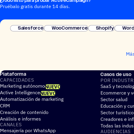
¿Todo listo para probar ActiveCampaign?
Pruébalo gratis durante 14 días.
Salesforce
WooCommerce
Shopify
Word
Más
Plataforma
Casos de uso
CAPA­CI­DA­DES
POR INDUS­TR
Marketing autónomo
SaaS y tecnolo
NUEVO
Active Intelligence
Ecommerce y ve
NUEVO
Automatización de marketing
Sector salud
CRM
Educación y cur
Creación de contenido
Sector turístico
Análisis e informes
Creadores e in
CANALES
Todas las indus
Mensajería por WhatsApp
AUDIEN­CIAS