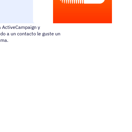
d del mundo de artistas,
za ActiveCampaign y
do a un contacto le guste un
ema.