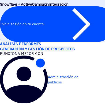
Snow­flake + ActiveCampaign integracion
Inicia sesión en tu cuenta
CASOS DE USO
ANÁLISIS E INFORMES
GENERACIÓN Y GESTIÓN DE PROSPECTOS
FUNCIONA MEJOR CON
Administración de
públicos