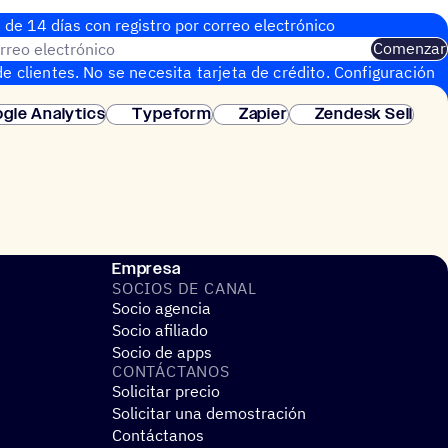
 de 14 días con regis­tro por correo electrónico
rreo electrónico
Comenzar
e clientes. No se necesita tarjeta de crédito. Configuración
gle Analytics
Typeform
Zapier
Zendesk Sell
Empresa
SOCIOS DE CANAL
Socio agencia
Socio afiliado
Socio de apps
CONTÁC­TA­NOS
Solicitar precio
Solicitar una demostración
Contáctanos