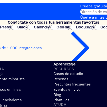
Prueba gratuita
Dirección de co
Únete a miles d
Conéc­tate con todas tus herramientas favoritas
instantánea.
Press
Slack
Calendly
CallRail
DocuSign
Goo
 de 1 000 integraciones
Aprendizaje
IA
RECUR­SOS
gía
Casos de estudio
nta minorista
Reseñas
Preguntas frecuentes
sos en línea
Eventos en vivo
Blog
fluenciadores
Plantillas
AYUDA
trias