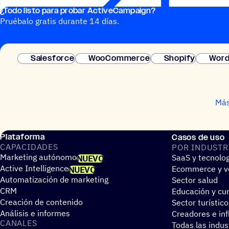
¿Todo listo para probar ActiveCampaign?
Pruébalo gratis durante 14 días.
Salesforce
WooCommerce
Shopify
Word
Más
Plataforma
Casos de uso
CAPA­CI­DA­DES
POR INDUS­TR
Marketing autónomo
SaaS y tecnolo
NUEVO
Active Intelligence
Ecommerce y ve
NUEVO
Automatización de marketing
Sector salud
CRM
Educación y cur
Creación de contenido
Sector turístico
Análisis e informes
Creadores e in
CANALES
Todas las indus