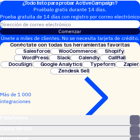
¿Todo listo para probar ActiveCampaign?
lista que tengan documentos recién firmados.
Pruébalo gratis durante 14 días.
Prueba gratuita de 14 días con regis­tro por correo electrónico
Dirección de correo electrónic
Comenzar
Únete a miles de clientes. No se necesita tarjeta de crédito.
Conéc­tate con todas tus herramientas favoritas
Configuración instantánea.
Salesforce
WooCommerce
Shopify
WordPress
Slack
Calendly
CallRail
DocuSign
Google Analytics
Typeform
Zapier
Zendesk Sell
Más de 1 000
integraciones
Plataforma
Casos de uso
Aprendizaje