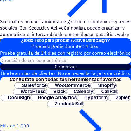
Scoop.it es una herramienta de gestión de contenidos y redes
sociales. Con Scoop.it y ActiveCampaign, puede organizar y
automatizar el intercambio de contenidos en sus sitios web y
¿Todo listo para probar ActiveCampaign?
blogs, boletines y redes sociales.
Pruébalo gratis durante 14 días.
Prueba gratuita de 14 días con regis­tro por correo electrónico
Dirección de correo electrónic
Comenzar
Únete a miles de clientes. No se necesita tarjeta de crédito.
Conéc­tate con todas tus herramientas favoritas
Configuración instantánea.
Salesforce
WooCommerce
Shopify
WordPress
Slack
Calendly
CallRail
DocuSign
Google Analytics
Typeform
Zapier
Zendesk Sell
Más de 1 000