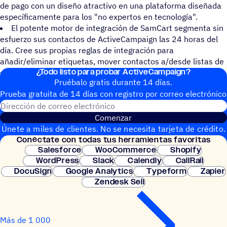
de pago con un diseño atractivo en una plataforma diseñada
específicamente para los "no expertos en tecnología".
El potente motor de integración de SamCart segmenta sin
esfuerzo sus contactos de ActiveCampaign las 24 horas del
día. Cree sus propias reglas de integración para
añadir/eliminar etiquetas, mover contactos a/desde listas de
¿Todo listo para probar ActiveCampaign?
correo electrónico en cada paso del ciclo de vida del cliente.
Pruébalo gratis durante 14 días.
Prueba gratuita de 14 días con regis­tro por correo electrónico
Dirección de correo electrónic
Comenzar
Únete a miles de clientes. No se necesita tarjeta de crédito.
Conéc­tate con todas tus herramientas favoritas
Configuración instantánea.
Salesforce
WooCommerce
Shopify
WordPress
Slack
Calendly
CallRail
DocuSign
Google Analytics
Typeform
Zapier
Zendesk Sell
Más de 1 000