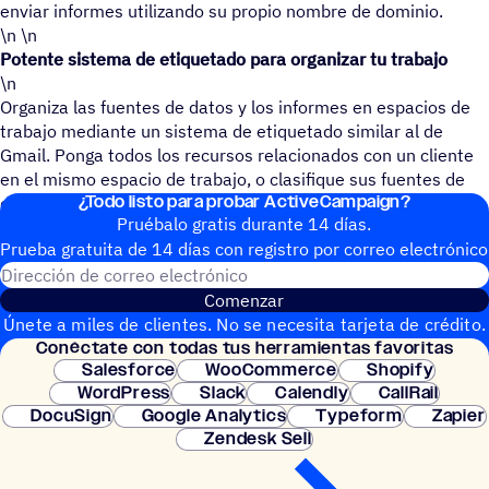
enviar informes utilizando su propio nombre de dominio.
\n \n
Potente sistema de etiquetado para organizar tu trabajo
\n
Organiza las fuentes de datos y los informes en espacios de
trabajo mediante un sistema de etiquetado similar al de
Gmail. Ponga todos los recursos relacionados con un cliente
en el mismo espacio de trabajo, o clasifique sus fuentes de
¿Todo listo para probar ActiveCampaign?
datos por integración,...etc
Pruébalo gratis durante 14 días.
Prueba gratuita de 14 días con regis­tro por correo electrónico
Dirección de correo electrónic
Comenzar
Únete a miles de clientes. No se necesita tarjeta de crédito.
Conéc­tate con todas tus herramientas favoritas
Configuración instantánea.
Salesforce
WooCommerce
Shopify
WordPress
Slack
Calendly
CallRail
DocuSign
Google Analytics
Typeform
Zapier
Zendesk Sell