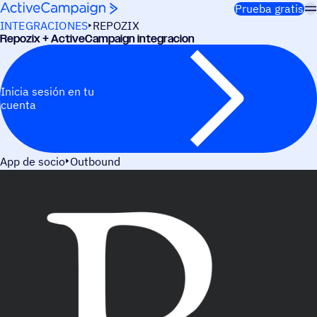
Saltar al contenido
Prueba gratis
INTEGRACIONES
REPOZIX
Repozix + ActiveCampaign integracion
Inicia sesión en tu
cuenta
App de socio
Outbound