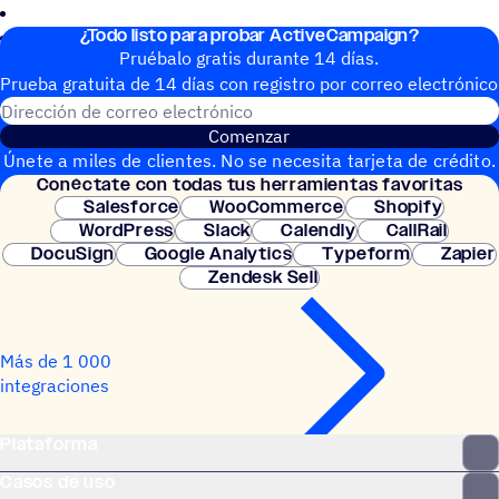
¿Todo listo para probar ActiveCampaign?
Pruébalo gratis durante 14 días.
Prueba gratuita de 14 días con regis­tro por correo electrónico
Dirección de correo electrónic
Comenzar
Únete a miles de clientes. No se necesita tarjeta de crédito.
Conéc­tate con todas tus herramientas favoritas
Configuración instantánea.
Salesforce
WooCommerce
Shopify
WordPress
Slack
Calendly
CallRail
DocuSign
Google Analytics
Typeform
Zapier
Zendesk Sell
Más de 1 000
integraciones
Plataforma
Casos de uso