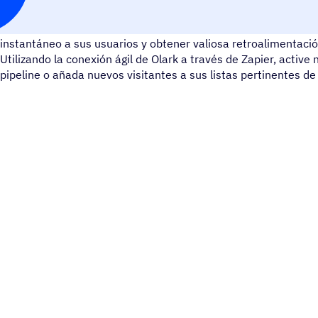
Olark hace que sea fácil de añadir chat en vivo a su sitio web
instantáneo a sus usuarios y obtener valiosa retroalimentación
Utilizando la conexión ágil de Olark a través de Zapier, active
pipeline o añada nuevos visitantes a sus listas pertinentes d