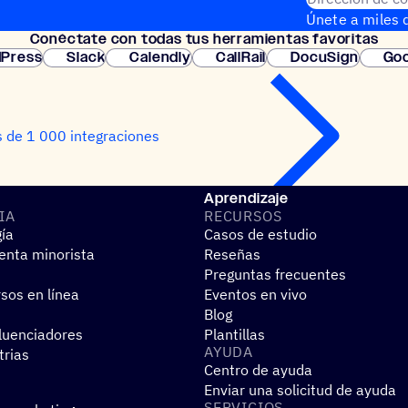
Únete a miles d
Conéc­tate con todas tus herramientas favoritas
instantánea.
Press
Slack
Calendly
CallRail
DocuSign
Goo
 de 1 000 integraciones
Aprendizaje
IA
RECUR­SOS
gía
Casos de estudio
nta minorista
Reseñas
Preguntas frecuentes
sos en línea
Eventos en vivo
Blog
fluenciadores
Plantillas
AYUDA
trias
Centro de ayuda
Enviar una solicitud de ayuda
SERVI­CIOS