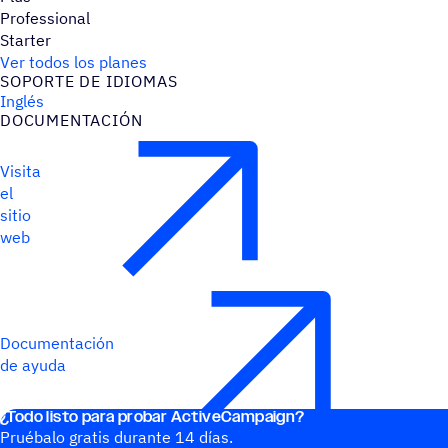
Professional
Starter
Ver todos los planes
SOPORTE DE IDIOMAS
Inglés
DOCU­MEN­TA­CIÓN
Visita
el
sitio
web
Documentación
de ayuda
¿Todo listo para probar ActiveCampaign?
Pruébalo gratis durante 14 días.