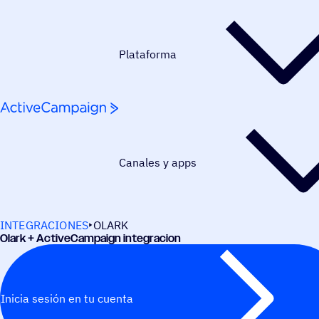
Saltar al contenido
Plataforma
Canales y apps
INTEGRACIONES
OLARK
Olark + ActiveCampaign integracion
Inicia sesión en tu cuenta