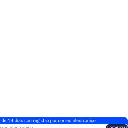
 de 14 días con regis­tro por correo electrónico
rreo electrónico
Comenzar