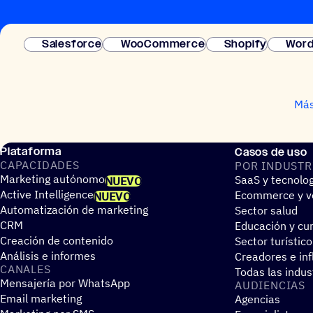
Salesforce
WooCommerce
Shopify
Word
Más
Plataforma
Casos de uso
CAPA­CI­DA­DES
POR INDUS­TR
Marketing autónomo
SaaS y tecnolo
NUEVO
Active Intelligence
Ecommerce y ve
NUEVO
Automatización de marketing
Sector salud
CRM
Educación y cur
Creación de contenido
Sector turístico
Análisis e informes
Creadores e in
CANALES
Todas las indus
Mensajería por WhatsApp
AUDIEN­CIAS
Email marketing
Agencias