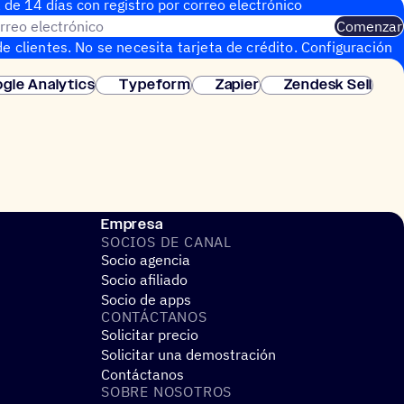
 de 14 días con regis­tro por correo electrónico
rreo electrónico
Comenzar
e clientes. No se necesita tarjeta de crédito. Configuración
gle Analytics
Typeform
Zapier
Zendesk Sell
Empresa
SOCIOS DE CANAL
Socio agencia
Socio afiliado
Socio de apps
CONTÁC­TA­NOS
Solicitar precio
Solicitar una demostración
Contáctanos
SOBRE NOSO­TROS