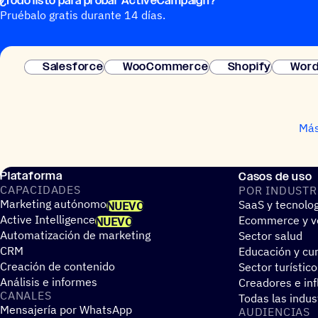
¿Todo listo para probar ActiveCampaign?
Pruébalo gratis durante 14 días.
Salesforce
WooCommerce
Shopify
Word
Más
Plataforma
Casos de uso
CAPA­CI­DA­DES
POR INDUS­TR
Marketing autónomo
SaaS y tecnolo
NUEVO
Active Intelligence
Ecommerce y ve
NUEVO
Automatización de marketing
Sector salud
CRM
Educación y cur
Creación de contenido
Sector turístico
Análisis e informes
Creadores e in
CANALES
Todas las indus
Mensajería por WhatsApp
AUDIEN­CIAS