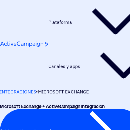
Saltar al contenido
Plataforma
Canales y apps
INTEGRACIONES
MICROSOFT EXCHANGE
Micro­soft Exchange + ActiveCampaign integracion