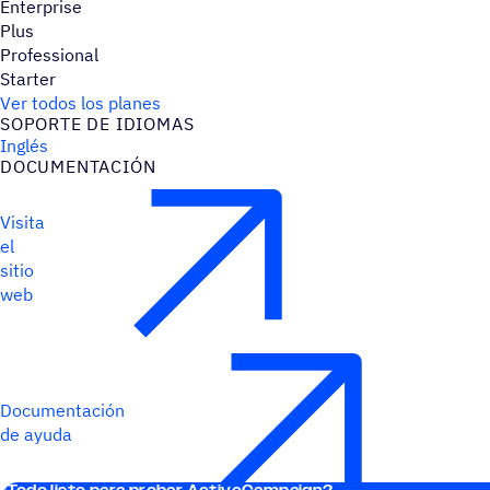
Enterprise
Plus
Professional
Starter
Ver todos los planes
SOPORTE DE IDIOMAS
Inglés
DOCU­MEN­TA­CIÓN
Visita
el
sitio
web
Documentación
de ayuda