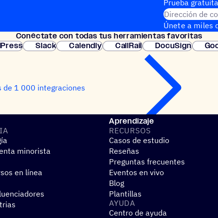
Prueba gratuita
Dirección de co
Únete a miles d
Conéc­tate con todas tus herramientas favoritas
instantánea.
Press
Slack
Calendly
CallRail
DocuSign
Goo
 de 1 000 integraciones
Aprendizaje
IA
RECUR­SOS
gía
Casos de estudio
nta minorista
Reseñas
Preguntas frecuentes
sos en línea
Eventos en vivo
Blog
fluenciadores
Plantillas
AYUDA
trias
Centro de ayuda