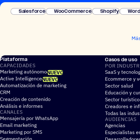
Salesforce
WooCommerce
Shopify
Word
Más
Plataforma
Casos de uso
CAPA­CI­DA­DES
POR INDUS­TR
Marketing autónomo
SaaS y tecnolo
NUEVO
Active Intelligence
Ecommerce y ve
NUEVO
Automatización de marketing
Sector salud
CRM
Educación y cur
Creación de contenido
Sector turístico
Análisis e informes
Creadores e in
CANALES
Todas las indus
Mensajería por WhatsApp
AUDIEN­CIAS
Email marketing
Agencias
Marketing por SMS
Especialistas e
Segmentación
Desarrolladore