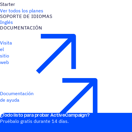
Starter
Ver todos los planes
SOPORTE DE IDIOMAS
Inglés
DOCU­MEN­TA­CIÓN
Visita
el
sitio
web
Documentación
de ayuda
¿Todo listo para probar ActiveCampaign?
Pruébalo gratis durante 14 días.