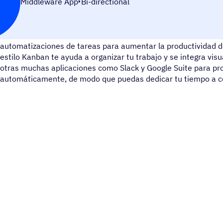
Middleware App
Bi-directional
MeisterTask es un intuitivo gestor de tareas online que utiliza
automatizaciones de tareas para aumentar la productividad de
estilo Kanban te ayuda a organizar tu trabajo y se integra v
otras muchas aplicaciones como Slack y Google Suite para pro
automáticamente, de modo que puedas dedicar tu tiempo a cen