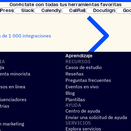
Conéc­tate con todas tus herramientas favoritas
instantánea.
Press
Slack
Calendly
CallRail
DocuSign
Goo
 de 1 000 integraciones
Aprendizaje
IA
RECUR­SOS
gía
Casos de estudio
nta minorista
Reseñas
Preguntas frecuentes
sos en línea
Eventos en vivo
Blog
fluenciadores
Plantillas
AYUDA
trias
Centro de ayuda
Enviar una solicitud de ayuda
SERVI­CIOS
n marketing
Explora servicios
s