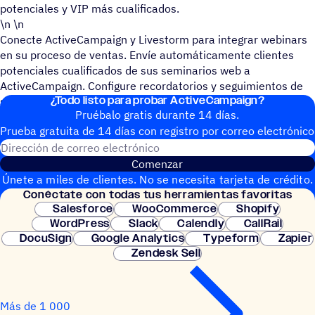
potenciales y VIP más cualificados.
\n \n
Conecte ActiveCampaign y Livestorm para integrar webinars
en su proceso de ventas. Envíe automáticamente clientes
potenciales cualificados de sus seminarios web a
ActiveCampaign. Configure recordatorios y seguimientos de
¿Todo listo para probar ActiveCampaign?
seminarios web de la forma que desee con ActiveCampaign.
Pruébalo gratis durante 14 días.
Prueba gratuita de 14 días con regis­tro por correo electrónico
Dirección de correo electrónic
Comenzar
Únete a miles de clientes. No se necesita tarjeta de crédito.
Conéc­tate con todas tus herramientas favoritas
Configuración instantánea.
Salesforce
WooCommerce
Shopify
WordPress
Slack
Calendly
CallRail
DocuSign
Google Analytics
Typeform
Zapier
Zendesk Sell
Más de 1 000