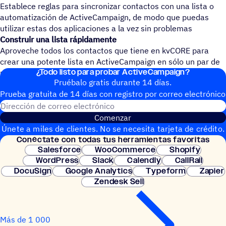
Establece reglas para sincronizar contactos con una lista o
automatización de ActiveCampaign, de modo que puedas
utilizar estas dos aplicaciones a la vez sin problemas
Construir una lista rápidamente
Aproveche todos los contactos que tiene en kvCORE para
crear una potente lista en ActiveCampaign en sólo un par de
¿Todo listo para probar ActiveCampaign?
minutos, y la lista se gestionará y actualizará sola
Pruébalo gratis durante 14 días.
Prueba gratuita de 14 días con regis­tro por correo electrónico
Dirección de correo electrónic
Comenzar
Únete a miles de clientes. No se necesita tarjeta de crédito.
Conéc­tate con todas tus herramientas favoritas
Configuración instantánea.
Salesforce
WooCommerce
Shopify
WordPress
Slack
Calendly
CallRail
DocuSign
Google Analytics
Typeform
Zapier
Zendesk Sell
Más de 1 000