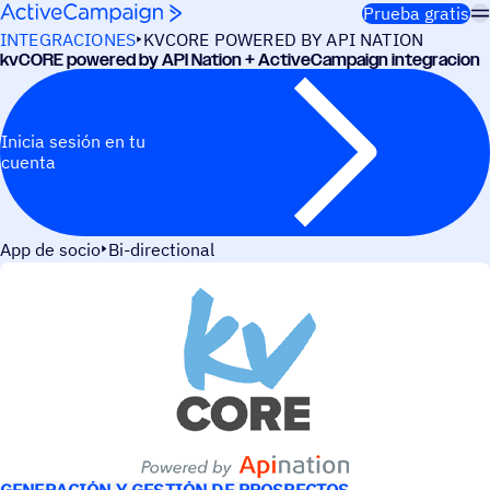
Saltar al contenido
Prueba gratis
INTEGRACIONES
KVCORE POWERED BY API NATION
kvCORE powered by API Nation + ActiveCampaign integracion
Inicia sesión en tu
cuenta
App de socio
Bi-directional
CASOS DE USO
GENERACIÓN Y GESTIÓN DE PROSPECTOS