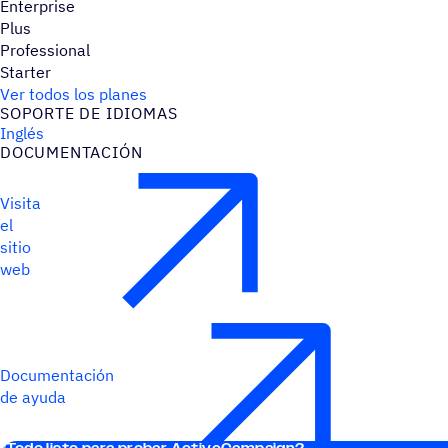
Enterprise
Plus
Professional
Starter
Ver todos los planes
SOPORTE DE IDIOMAS
Inglés
DOCU­MEN­TA­CIÓN
Visita
el
sitio
web
Documentación
de ayuda