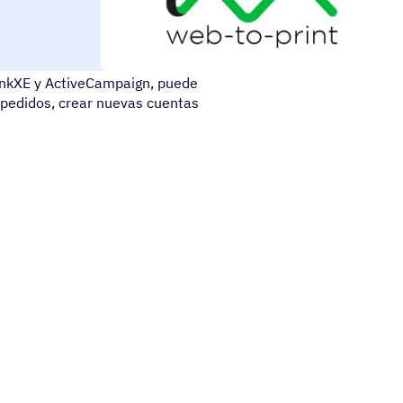
do en uno pensada para
InkXE y ActiveCampaign, puede
 pedidos, crear nuevas cuentas