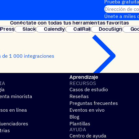
Prueba gratuita
Dirección de co
Únete a miles d
Conéc­tate con todas tus herramientas favoritas
instantánea.
Press
Slack
Calendly
CallRail
DocuSign
Goo
 de 1 000 integraciones
Aprendizaje
IA
RECUR­SOS
gía
Casos de estudio
nta minorista
Reseñas
Preguntas frecuentes
sos en línea
Eventos en vivo
Blog
fluenciadores
Plantillas
AYUDA
trias
Centro de ayuda