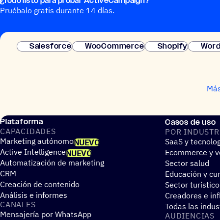
¿Todo listo para probar ActiveCampaign?
Pruébalo gratis durante 14 días.
Salesforce
WooCommerce
Shopify
Word
Más
Plataforma
Casos de uso
CAPA­CI­DA­DES
POR INDUS­TR
Marketing autónomo
SaaS y tecnolo
NUEVO
Active Intelligence
Ecommerce y ve
NUEVO
Automatización de marketing
Sector salud
CRM
Educación y cur
Creación de contenido
Sector turístico
Análisis e informes
Creadores e in
CANALES
Todas las indus
Mensajería por WhatsApp
AUDIEN­CIAS