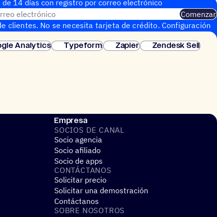
 de 14 días con regis­tro por correo electrónico
rreo electrónico
Comenzar
e clientes. No se necesita tarjeta de crédito. Configuración
gle Analytics
Typeform
Zapier
Zendesk Sell
Empresa
SOCIOS DE CANAL
Socio agencia
Socio afiliado
Socio de apps
CONTÁC­TA­NOS
Solicitar precio
Solicitar una demostración
Contáctanos
SOBRE NOSO­TROS