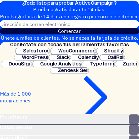
¿Todo listo para probar ActiveCampaign?
de los envíos de formularios.
Pruébalo gratis durante 14 días.
Prueba gratuita de 14 días con regis­tro por correo electrónico
Dirección de correo electrónic
Comenzar
Únete a miles de clientes. No se necesita tarjeta de crédito.
Conéc­tate con todas tus herramientas favoritas
Configuración instantánea.
Salesforce
WooCommerce
Shopify
WordPress
Slack
Calendly
CallRail
DocuSign
Google Analytics
Typeform
Zapier
Zendesk Sell
Más de 1 000
integraciones
Plataforma
Casos de uso
Aprendizaje