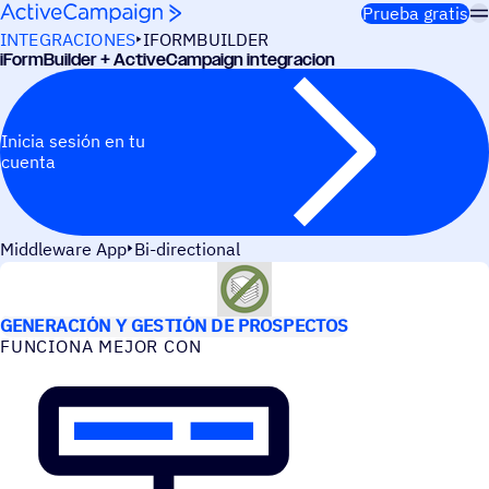
Saltar al contenido
Prueba gratis
INTEGRACIONES
IFORMBUILDER
iForm­Buil­der + ActiveCampaign integracion
Inicia sesión en tu
cuenta
Middleware App
Bi-directional
CASOS DE USO
GENERACIÓN Y GESTIÓN DE PROSPECTOS
FUNCIONA MEJOR CON