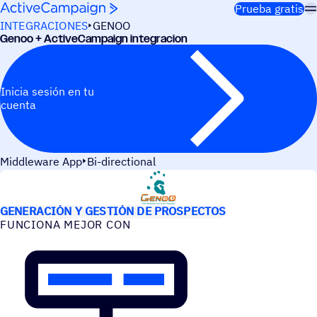
Saltar al contenido
Prueba gratis
INTEGRACIONES
GENOO
Genoo + ActiveCampaign integracion
Inicia sesión en tu
cuenta
Middleware App
Bi-directional
CASOS DE USO
GENERACIÓN Y GESTIÓN DE PROSPECTOS
FUNCIONA MEJOR CON