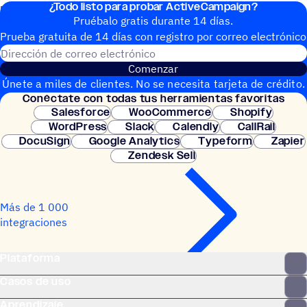
¿Todo listo para probar ActiveCampaign?
predefinidas basadas en la lógica para maximizar su impacto.
Pruébalo gratis durante 14 días.
Prueba gratuita de 14 días con regis­tro por correo electrónico
Dirección de correo electrónic
Comenzar
Únete a miles de clientes. No se necesita tarjeta de crédito.
Conéc­tate con todas tus herramientas favoritas
Configuración instantánea.
Salesforce
WooCommerce
Shopify
WordPress
Slack
Calendly
CallRail
DocuSign
Google Analytics
Typeform
Zapier
Zendesk Sell
Más de 1 000
integraciones
Plataforma
Casos de uso
Aprendizaje