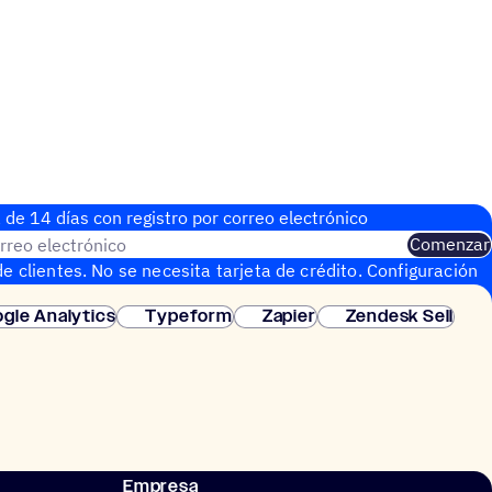
 de 14 días con regis­tro por correo electrónico
rreo electrónico
Comenzar
e clientes. No se necesita tarjeta de crédito. Configuración
gle Analytics
Typeform
Zapier
Zendesk Sell
Empresa