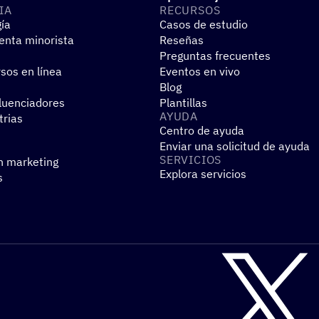
IA
RECUR­SOS
gía
Casos de estudio
nta minorista
Reseñas
Preguntas frecuentes
sos en línea
Eventos en vivo
Blog
fluenciadores
Plantillas
AYUDA
trias
Centro de ayuda
Enviar una solicitud de ayuda
SERVI­CIOS
n marketing
Explora servicios
s