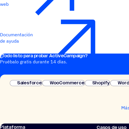
web
Documentación
de ayuda
¿Todo listo para probar ActiveCampaign?
Pruébalo gratis durante 14 días.
Salesforce
WooCommerce
Shopify
Word
Más
Plataforma
Casos de uso