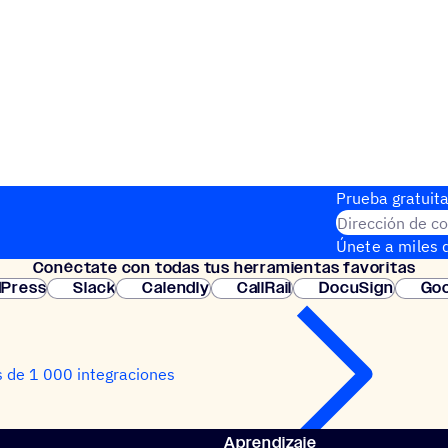
Prueba gratuita
Dirección de co
Únete a miles d
Conéc­tate con todas tus herramientas favoritas
instantánea.
Press
Slack
Calendly
CallRail
DocuSign
Goo
 de 1 000 integraciones
Aprendizaje