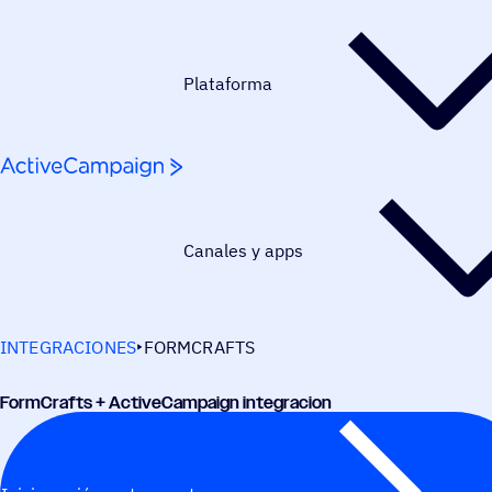
Saltar al contenido
Plataforma
Canales y apps
INTEGRACIONES
FORMCRAFTS
Form­Crafts + ActiveCampaign integracion