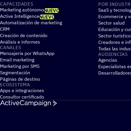
CAPA­CI­DA­DES
POR INDUS­TR
Marketing autónomo
SaaS y tecnolo
NUEVO
Active Intelligence
Ecommerce y ve
NUEVO
Automatización de marketing
Sector salud
CRM
Educación y cur
Creación de contenido
Sector turístico
Análisis e informes
Creadores e in
CANALES
Todas las indus
Mensajería por WhatsApp
AUDIEN­CIAS
Email marketing
Agencias
Marketing por SMS
Especialistas e
Segmentación
Desarrolladore
Páginas de destino
ECOSIS­TEMA
Apps e integraciones
Consultor certificado