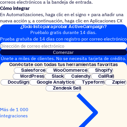
correos electrónicos a la bandeja de entrada.
Cómo integrar
En Automatizaciones, haga clic en el signo + para añadir una
nueva acción y, a continuación, haga clic en Aplicaciones CX
¿Todo listo para probar ActiveCampaign?
en el panel izquierdo.
Pruébalo gratis durante 14 días.
Prueba gratuita de 14 días con regis­tro por correo electrónico
Dirección de correo electrónic
Comenzar
Únete a miles de clientes. No se necesita tarjeta de crédito.
Conéc­tate con todas tus herramientas favoritas
Configuración instantánea.
Salesforce
WooCommerce
Shopify
WordPress
Slack
Calendly
CallRail
DocuSign
Google Analytics
Typeform
Zapier
Zendesk Sell
Más de 1 000
integraciones