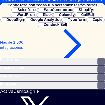
Únete a miles de clientes. No se necesita tarjeta de crédito.
Conéc­tate con todas tus herramientas favoritas
Configuración instantánea.
Salesforce
WooCommerce
Shopify
WordPress
Slack
Calendly
CallRail
DocuSign
Google Analytics
Typeform
Zapier
Zendesk Sell
Más de 1 000
integraciones
Plataforma
Casos de uso
Aprendizaje
Empresa