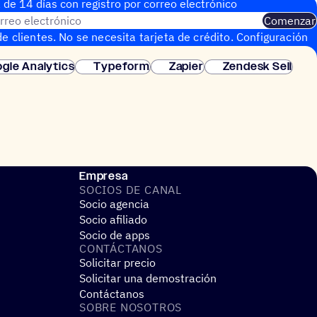
 de 14 días con regis­tro por correo electrónico
rreo electrónico
Comenzar
e clientes. No se necesita tarjeta de crédito. Configuración
gle Analytics
Typeform
Zapier
Zendesk Sell
Empresa
SOCIOS DE CANAL
Socio agencia
Socio afiliado
Socio de apps
CONTÁC­TA­NOS
Solicitar precio
Solicitar una demostración
Contáctanos
SOBRE NOSO­TROS