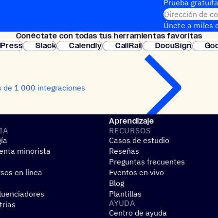
Prueba gratuita
Dirección de co
Únete a miles d
Conéc­tate con todas tus herramientas favoritas
instantánea.
Press
Slack
Calendly
CallRail
DocuSign
Goo
 de 1 000 integraciones
Aprendizaje
IA
RECUR­SOS
gía
Casos de estudio
nta minorista
Reseñas
Preguntas frecuentes
sos en línea
Eventos en vivo
Blog
fluenciadores
Plantillas
AYUDA
trias
Centro de ayuda