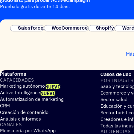
¿Todo listo para probar ActiveCampaign?
Pruébalo gratis durante 14 días.
Salesforce
WooCommerce
Shopify
Word
Más
Plataforma
Casos de uso
CAPA­CI­DA­DES
POR INDUS­TR
Marketing autónomo
SaaS y tecnolo
NUEVO
Active Intelligence
Ecommerce y ve
NUEVO
Automatización de marketing
Sector salud
CRM
Educación y cur
Creación de contenido
Sector turístico
Análisis e informes
Creadores e in
CANALES
Todas las indus
Mensajería por WhatsApp
AUDIEN­CIAS