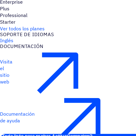
Enterprise
Plus
Professional
Starter
Ver todos los planes
SOPORTE DE IDIOMAS
Inglés
DOCU­MEN­TA­CIÓN
Visita
el
sitio
web
Documentación
de ayuda