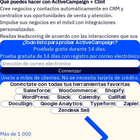
Qué puedes hacer con ActiveCampaign + Clint
Cree negocios y contactos automáticamente en CRM y
centralice sus oportunidades de venta y atención.
Impulse sus negocios en el móvil con integraciones
personalizadas.
Realiza leadscoring de acuerdo con las interacciones que sus
¿Todo listo para probar ActiveCampaign?
contactos realizan en acciones de marketing.
Pruébalo gratis durante 14 días.
Prueba gratuita de 14 días con regis­tro por correo electrónico
Dirección de correo electrónic
Comenzar
Únete a miles de clientes. No se necesita tarjeta de crédito.
Conéc­tate con todas tus herramientas favoritas
Configuración instantánea.
Salesforce
WooCommerce
Shopify
WordPress
Slack
Calendly
CallRail
DocuSign
Google Analytics
Typeform
Zapier
Zendesk Sell
Más de 1 000