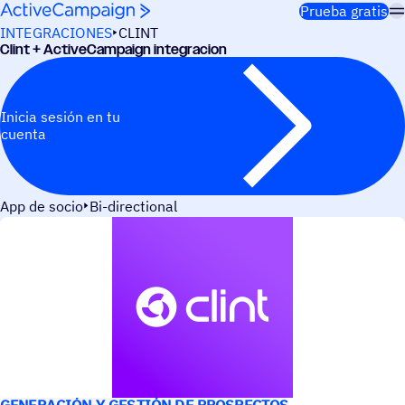
Saltar al contenido
Prueba gratis
INTEGRACIONES
CLINT
Clint + ActiveCampaign integracion
Inicia sesión en tu
cuenta
App de socio
Bi-directional
CASOS DE USO
GENERACIÓN Y GESTIÓN DE PROSPECTOS