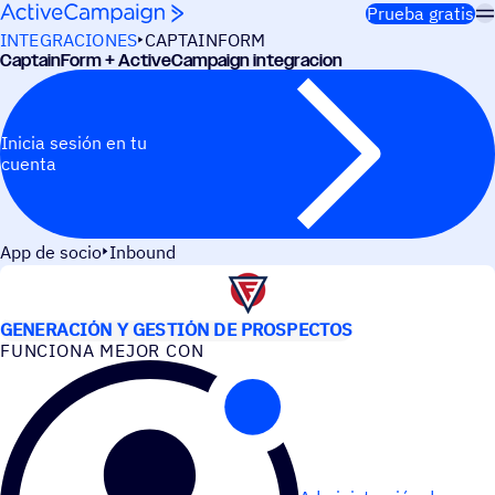
Saltar al contenido
Prueba gratis
INTEGRACIONES
CAPTAINFORM
Captain­Form + ActiveCampaign integracion
Inicia sesión en tu
cuenta
App de socio
Inbound
CASOS DE USO
GENERACIÓN Y GESTIÓN DE PROSPECTOS
FUNCIONA MEJOR CON