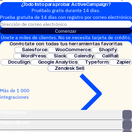
¿Todo listo para probar ActiveCampaign?
convertibles.
Pruébalo gratis durante 14 días.
Prueba gratuita de 14 días con regis­tro por correo electrónico
Dirección de correo electrónic
Comenzar
Únete a miles de clientes. No se necesita tarjeta de crédito.
Conéc­tate con todas tus herramientas favoritas
Configuración instantánea.
Salesforce
WooCommerce
Shopify
WordPress
Slack
Calendly
CallRail
DocuSign
Google Analytics
Typeform
Zapier
Zendesk Sell
Más de 1 000
integraciones
Plataforma
Casos de uso